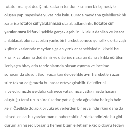
rotator manşet dediğimiz kasların tendon kısmının birleşmesiyle
oluşan yapı sayesinde yuvasında kalır. Burada meydana gelebilecek bir
zarar ise
rotator cuf yaralanması
olarak adlandırılır.
Rotator cuf
yaralanması
iki farklı şekilde gerçekleşebilir. İlki akut denilen ve kısaca
anlatılacak olursa yapılan yanlış bir hareket sonucu genellikle orta yaşlı
kişilerin kaslarında meydana gelen yırtıklar sebebiyledir. İkincisi ise
kronik yaralanma dediğimiz ve diğerine nazaran daha sıklıkla görülen
ileri yaşta bireylerin tendonlarında oluşan aşınma ve incelme
sonucunda oluşur. Spor yaparken de özellikle aynı hareketleri uzun
süre tekrarladığımızda bu hasar ortaya çıkabilir. Belirtilerini
incelediğimizde ise daha çok gece yatağımıza yattığımızda hasarın
oluştuğu taraf uzun süre üzerine yatıldığında ağrı daha belirgin hale
gelir. Özellikle dolap gibi yüksek yerlerden bir eşya indirirken daha da
hissedilen acı bu yaralanmanın habercisidir. Sizde kendinizde bu gibi
durumları hissediyorsanız hemen bizimle iletişime geçip doğru tedavi