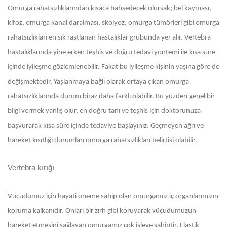
Omurga rahatsızlıklarından kısaca bahsedecek olursak; bel kayması,
kifoz, omurga kanal daralması, skolyoz, omurga tümörleri gibi omurga
rahatsızlıkları en sık rastlanan hastalıklar grubunda yer alır. Vertebra
hastalıklarında yine erken teşhis ve doğru tedavi yöntemi ile kısa süre
içinde iyileşme gözlemlenebilir. Fakat bu iyileşme kişinin yaşına göre de
değişmektedir. Yaşlanmaya bağlı olarak ortaya çıkan omurga
rahatsızlıklarında durum biraz daha farklı olabilir. Bu yüzden genel bir
bilgi vermek yanlış olur, en doğru tanı ve teşhis için doktorunuza
başvurarak kısa süre içinde tedaviye başlayınız. Geçmeyen ağrı ve
hareket kısıtlığı durumları omurga rahatsızlıkları belirtisi olabilir.
Vertebra kırığı
Vücudumuz için hayati öneme sahip olan omurgamız iç organlarımızın
koruma kalkanıdır. Onları bir zırh gibi koruyarak vücudumuzun
hareket etmesini sağlayan omurgamız çok işleve sahiptir. Elastik