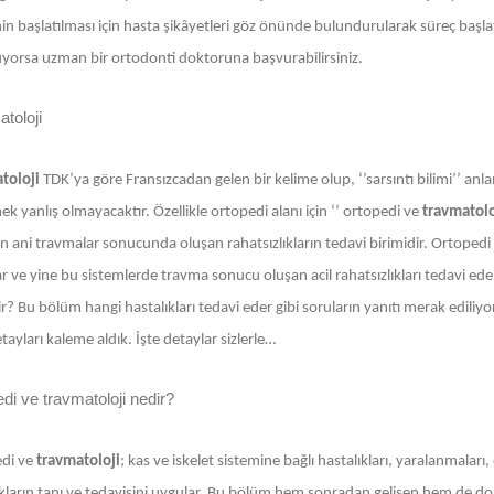
in başlatılması için hasta şikâyetleri göz önünde bulundurularak süreç başlatılı
yorsa uzman bir ortodonti doktoruna başvurabilirsiniz.
toloji
toloji
TDK’ya göre Fransızcadan gelen bir kelime olup, ‘’sarsıntı bilimi’’ anlam
k yanlış olmayacaktır. Özellikle ortopedi alanı için ‘’ ortopedi ve
travmatolo
 ani travmalar sonucunda oluşan rahatsızlıkların tedavi birimidir. Ortopedi g
ar ve yine bu sistemlerde travma sonucu oluşan acil rahatsızlıkları tedavi e
ir? Bu bölüm hangi hastalıkları tedavi eder gibi soruların yanıtı merak ediliyor
ayları kaleme aldık. İşte detaylar sizlerle…
di ve travmatoloji nedir?
di ve
travmatoloji
; kas ve iskelet sistemine bağlı hastalıkları, yaralanmalar
kların tanı ve tedavisini uygular. Bu bölüm hem sonradan gelişen hem de doğuş