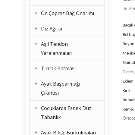
ile ilg
Ön Çapraz Bağ Onarımı
Bacak e
Diz Ağrısı
Bel fıtı
Aşil Tendon
Boyun f
Yaralanmaları
Menisk
Sinir s
Tırnak Batması
Dirsek,
Eklem a
Ayak Başparmağı
Kırık
Çıkıntısı
Romat
Çocuklarda Esnek Düz
Kemik i
Tabanlık
Ortope
Ayak Bileği Burkulmaları