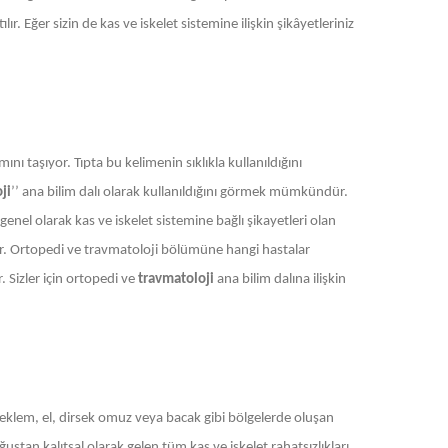
r. Eğer sizin de kas ve iskelet sistemine ilişkin şikâyetleriniz
ını taşıyor. Tıpta bu kelimenin sıklıkla kullanıldığını
ji
’’ ana bilim dalı olarak kullanıldığını görmek mümkündür.
enel olarak kas ve iskelet sistemine bağlı şikayetleri olan
der. Ortopedi ve travmatoloji bölümüne hangi hastalar
. Sizler için ortopedi ve
travmatoloji
ana bilim dalına ilişkin
ı, eklem, el, dirsek omuz veya bacak gibi bölgelerde oluşan
tan kalıtsal olarak gelen tüm kas ve iskelet rahatsızlıkları