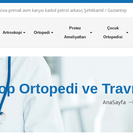
a-primall avm karşısı kadoil petrol arkası) Şehitkamil / Gaziantep
Protez
Çocuk
Artroskopi
Ortopedi
Ameliyatları
Ortopedisi
op Ortopedi ve Tra
AnaSayfa