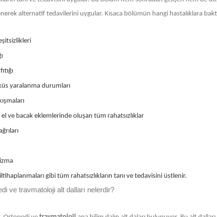
ilenerek alternatif tedavilerini uygular. Kısaca bölümün hangi hastalıklara bak
şitsizlikleri
ğı
ıtığı
üs yaralanma durumları
ıkışmaları
 el ve bacak eklemlerinde oluşan tüm rahatsızlıklar
ğrıları
izma
ltihaplanmaları gibi tüm rahatsızlıkların tanı ve tedavisini üstlenir.
di ve travmatoloji alt dalları nelerdir?