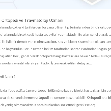
 Ortopedi ve Travmatoloji Uzmanı
alanında çok eski tarihlerden bu yana bilinen tıp terimlerinden biridir ortope
i alanında birçok çeşit hasta tedavileri yapmaktadır. Bu alan genel olarak ta
i ile ilgilenir demek yanlış olmayacaktır. Kas ve iskelet sisteminde oluşan tüm h
ne başvurulur. Sorun uzman hekim tarafından saptanır ardından uygun görül
başlatılır. Peki, genel olarak ortopedi hangi hastalıklara bakar? Tedavi süreçle
soruları ayrıntılı olarak yanıtladık. İşte merak edilen detaylar…
edi Nedir?
a da ifade ettiğiz üzere ortopedi bölümüne kas ve iskelet hastalıkları için 
a ya da sorunda hemen
ortopedi
bölümüne başvurulabilir.
Ortopedi
ana bi
ek yanlış olmayacaktır. Kısaca bunlardan söz etmek gerekirse de;