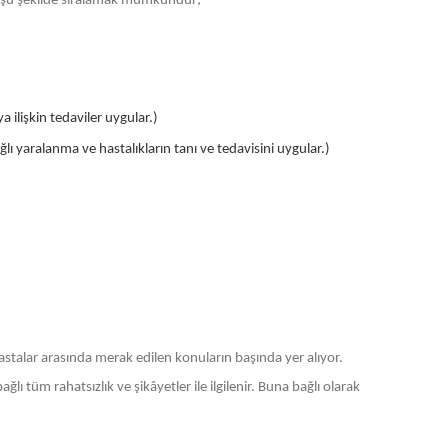
arı şu şekilde sıralamak mümkündür;
a ilişkin tedaviler uygular.)
ı yaralanma ve hastalıkların tanı ve tedavisini uygular.)
astalar arasında merak edilen konuların başında yer alıyor.
lı tüm rahatsızlık ve şikâyetler ile ilgilenir. Buna bağlı olarak