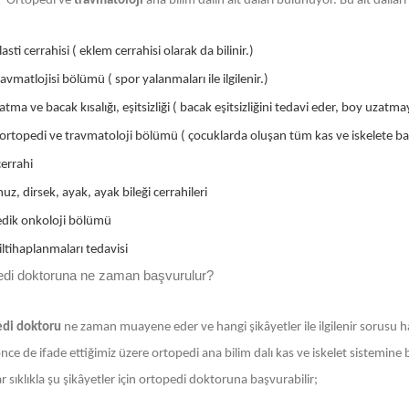
Ortopedi ve
travmatoloji
ana bilim dalın alt daları bulunuyor. Bu alt dall
asti cerrahisi ( eklem cerrahisi olarak da bilinir.)
avmatlojisi bölümü ( spor yalanmaları ile ilgilenir.)
tma ve bacak kısalığı, eşitsizliği ( bacak eşitsizliğini tedavi eder, boy uzatmay
ortopedi ve travmatoloji bölümü ( çocuklarda oluşan tüm kas ve iskelete bağl
errahi
uz, dirsek, ayak, ayak bileği cerrahileri
dik onkoloji bölümü
ltihaplanmaları tedavisi
edi doktoruna ne zaman başvurulur?
di doktoru
ne zaman muayene eder ve hangi şikâyetler ile ilgilenir sorusu h
ce de ifade ettiğimiz üzere ortopedi ana bilim dalı kas ve iskelet sistemine bağ
r sıklıkla şu şikâyetler için ortopedi doktoruna başvurabilir;