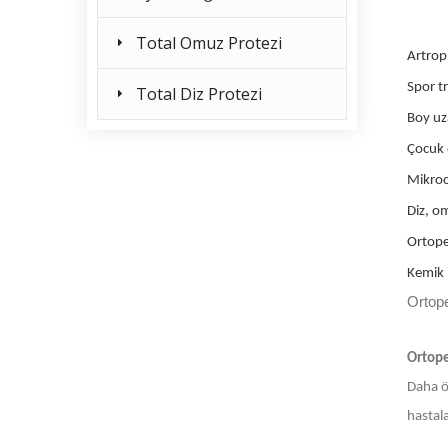
Total Omuz Protezi
Artropl
Spor tr
Total Diz Protezi
Boy uza
Çocuk 
Mikroc
Diz, om
Ortope
Kemik i
Ortop
Ortope
Daha ön
hastala