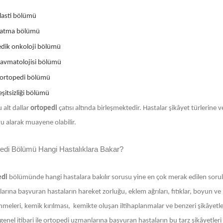
lasti bölümü
zatma bölümü
dik onkoloji bölümü
ravmatolojisi bölümü
ortopedi bölümü
şitsizliği bölümü
 alt dallar
ortopedi
çatısı altında birleşmektedir. Hastalar şikâyet türlerine
u alarak muayene olabilir.
edi Bölümü Hangi Hastalıklara Bakar?
edi
bölümünde hangi hastalara bakılır sorusu yine en çok merak edilen sorula
rına başvuran hastaların hareket zorluğu, eklem ağrıları, fıtıklar, boyun ve
nmeleri, kemik kırılması, kemikte oluşan iltihaplanmalar ve benzeri şikâyetleri
enel itibari ile ortopedi uzmanlarına başvuran hastaların bu tarz şikâyetleri 