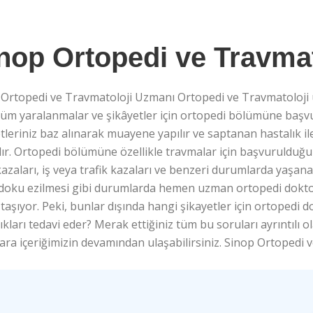
nop Ortopedi ve Travma
 Ortopedi ve Travmatoloji Uzmanı Ortopedi ve Travmatoloji 
tüm yaralanmalar ve şikâyetler için ortopedi bölümüne başv
tleriniz baz alınarak muayene yapılır ve saptanan hastalık il
lır. Ortopedi bölümüne özellikle travmalar için başvurulduğ
azaları, iş veya trafik kazaları ve benzeri durumlarda yaşana
 doku ezilmesi gibi durumlarda hemen uzman ortopedi doktor
aşıyor. Peki, bunlar dışında hangi şikayetler için ortoped
ıkları tedavi eder? Merak ettiğiniz tüm bu soruları ayrıntılı ol
ara içeriğimizin devamından ulaşabilirsiniz. Sinop Ortopedi