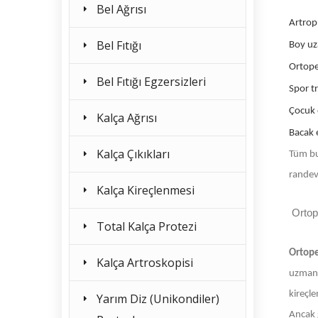
Bel Ağrısı
Artrop
Bel Fıtığı
Boy u
Ortope
Bel Fıtığı Egzersizleri
Spor t
Çocuk 
Kalça Ağrısı
Bacak e
Kalça Çıkıkları
Tüm bu
randev
Kalça Kireçlenmesi
Ortop
Total Kalça Protezi
Ortop
Kalça Artroskopisi
uzmanla
kireçle
Yarım Diz (Unikondiler)
Ancak g