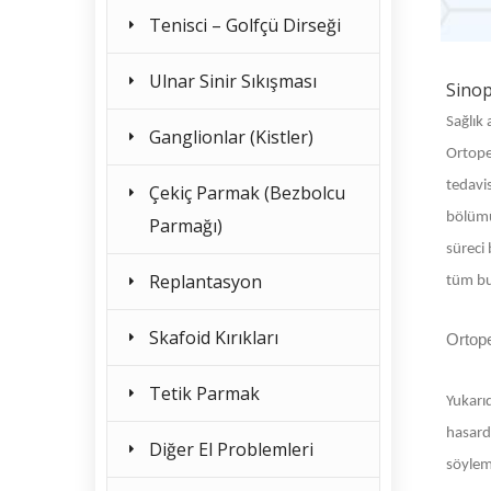
Tenisci – Golfçü Dirseği
Ulnar Sinir Sıkışması
Sinop
Sağlık 
Ganglionlar (Kistler)
Ortoped
tedavis
Çekiç Parmak (Bezbolcu
bölümü
Parmağı)
süreci 
Replantasyon
tüm bu 
Skafoid Kırıkları
Ortop
Tetik Parmak
Yukarıd
hasard
Diğer El Problemleri
söylem