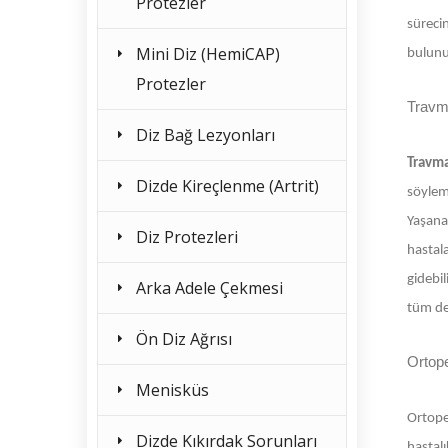
Protezler
sürecin
Mini Diz (HemiCAP)
bulunu
Protezler
Travma
Diz Bağ Lezyonları
Travma
Dizde Kireçlenme (Artrit)
söyleme
Yaşanan
Diz Protezleri
hastal
gidebil
Arka Adele Çekmesi
tüm det
Ön Diz Ağrısı
Ortope
Menisküs
Ortope
Dizde Kıkırdak Sorunları
hastalı