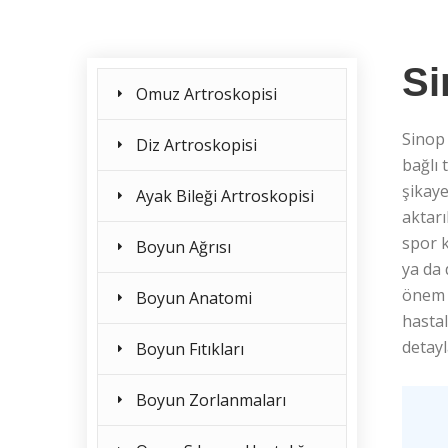
Si
Omuz Artroskopisi
Sinop
Diz Artroskopisi
bağlı 
şikaye
Ayak Bileği Artroskopisi
aktarı
spor k
Boyun Ağrısı
ya da
önem t
Boyun Anatomi
hastal
detayl
Boyun Fıtıkları
Boyun Zorlanmaları