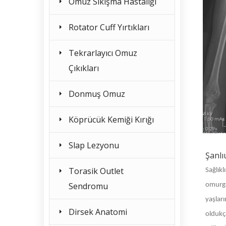
Omuz Sıkışma Hastalığı
Rotator Cuff Yırtıkları
Tekrarlayıcı Omuz
Çıkıkları
Donmuş Omuz
Köprücük Kemiği Kırığı
Slap Lezyonu
Şanlı
Torasik Outlet
Sağlık
Sendromu
omurgan
yaşları
Dirsek Anatomi
oldukç