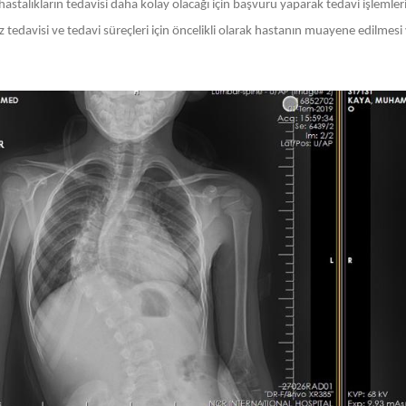
 hastalıkların tedavisi daha kolay olacağı için başvuru yaparak tedavi işlem
 tedavisi ve tedavi süreçleri için öncelikli olarak hastanın muayene edilmesi v