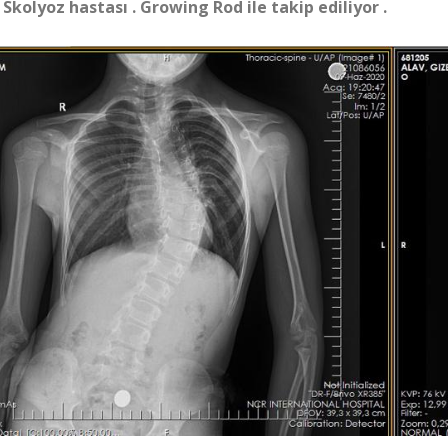
 Skolyoz hastası . Growing Rod ile takip ediliyor .