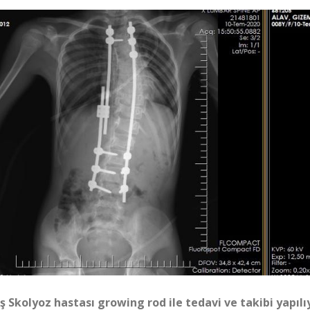
ş Skolyoz hastası growing rod ile tedavi ve takibi yapılı