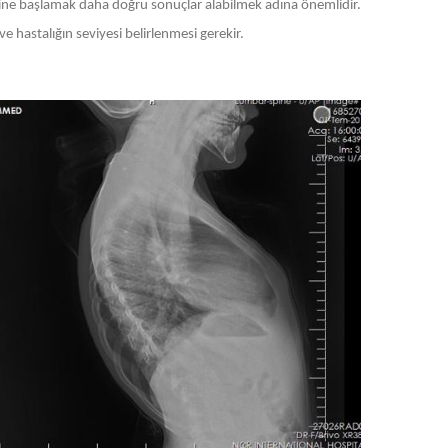
lerine başlamak daha doğru sonuçlar alabilmek adına önemlidir.
e hastalığın seviyesi belirlenmesi gerekir.