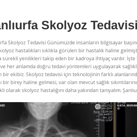
nlıurfa Skolyoz Tedavis
rfa Skolyoz Tedavisi Günümüzde insanların bilgisayar başında
kolyoz hastalıkları sıklıkla görülen bir hastalık haline gelmiş
 sürekli yenilikleri takip eden bir kadroya ihtiyaç vardır. İşte
ve her anlamda doğru tedavi yöntemleri uygulayarak sağlıklı
n bir ekibiz. Skolyoz tedavisi için teknolojinin farklı alanları
lı bir birey haline gelmesi, var olan mevcut sağlık sıkıntıların
kli olarak skolyoz hastalığını daha yakından tanıyalım. Şanlı