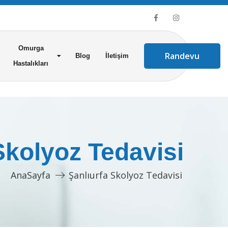
Omurga
Randevu
Blog
İletişim
Hastalıkları
Skolyoz Tedavisi
AnaSayfa
Şanlıurfa Skolyoz Tedavisi