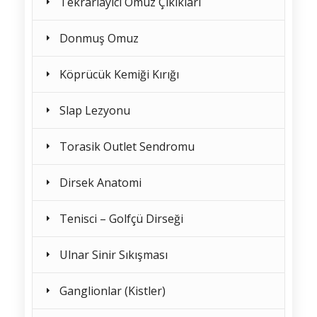
Tekrarlayıcı Omuz Çıkıkları
Donmuş Omuz
Köprücük Kemiği Kırığı
Slap Lezyonu
Torasik Outlet Sendromu
Dirsek Anatomi
Tenisci – Golfçü Dirseği
Ulnar Sinir Sıkışması
Ganglionlar (Kistler)