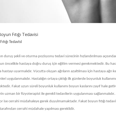
 Boyun Fıtığı Tedavisi
Fıtığı Tedavisi
ın duruş şekli ve oturma pozisyonu tedavi sürecinin hızlandırılması açısında
un öncelikle hastaya doğru duruş için eğitim vermesi gerekmektedir. Bu hast
hastayı uyarmalıdır. Vücutta oluşan ağrıların azaltılması için hastaya ağrı kes
eri uygulanmalıdır. Hastalığın ortaya çıktığı ilk günlerde boyunluk kullanımı
ktedir. Fakat uzun süreli boyunluk kullanımı boyun kaslarını zayıf hale geti
rin uzman bir fizyoterapist ile gerekli tedavilerin uygulanması sağlanmalıdır.
iyor ise cerrahi müdahaleye gerek duyulmamaktadır. Fakat boyun fıtığı tedav
tarafından cerrahi müdahale yapılması gereklidir.