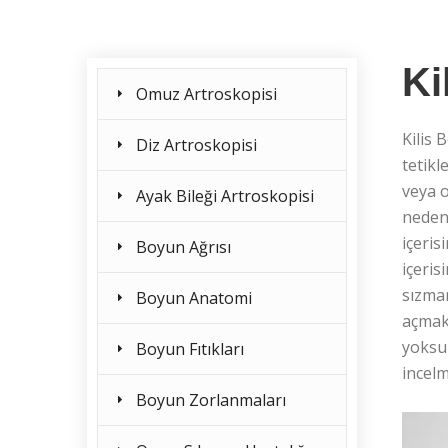
Ki
Omuz Artroskopisi
Kilis 
Diz Artroskopisi
tetikl
veya 
Ayak Bileği Artroskopisi
neden
içeris
Boyun Ağrısı
içeris
sızman
Boyun Anatomi
açmakt
yoksun
Boyun Fıtıkları
incelm
Boyun Zorlanmaları