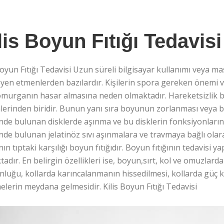
lis Boyun Fıtığı Tedavisi
Boyun Fıtığı Tedavisi Uzun süreli bilgisayar kullanımı veya m
eyen etmenlerden bazılardır. Kişilerin spora gereken önemi
omurganın hasar almasına neden olmaktadır. Hareketsizlik b
lerinden biridir. Bunun yanı sıra boyunun zorlanması veya
inde bulunan disklerde aşınma ve bu disklerin fonksiyonları
inde bulunan jelatinöz sıvı aşınmalara ve travmaya bağlı olar
ın tıptaki karşılığı boyun fıtığıdır. Boyun fıtığının tedavisi 
adır. En belirgin özellikleri ise, boyun,sırt, kol ve omuzlard
luğu, kollarda karıncalanmanın hissedilmesi, kollarda güç ka
elerin meydana gelmesidir. Kilis Boyun Fıtığı Tedavisi