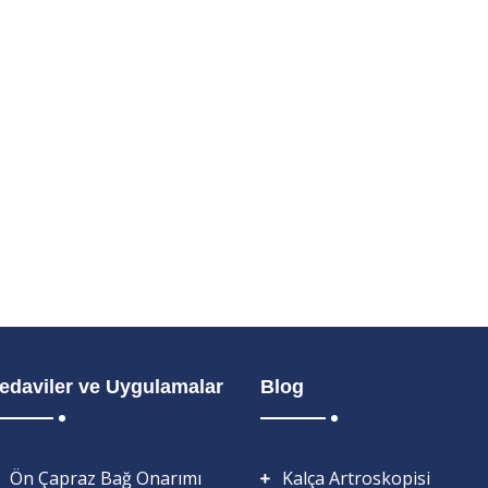
edaviler ve Uygulamalar
Blog
Ön Çapraz Bağ Onarımı
Kalça Artroskopisi