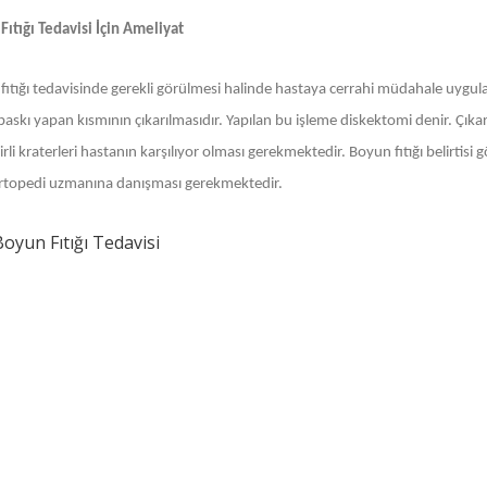
Fıtığı Tedavisi İçin Ameliyat
fıtığı tedavisinde gerekli görülmesi halinde hastaya cerrahi müdahale uygul
baskı yapan kısmının çıkarılmasıdır. Yapılan bu işleme diskektomi denir. Çık
lirli kraterleri hastanın karşılıyor olması gerekmektedir. Boyun fıtığı belir
rtopedi uzmanına danışması gerekmektedir.
 Boyun Fıtığı Tedavisi