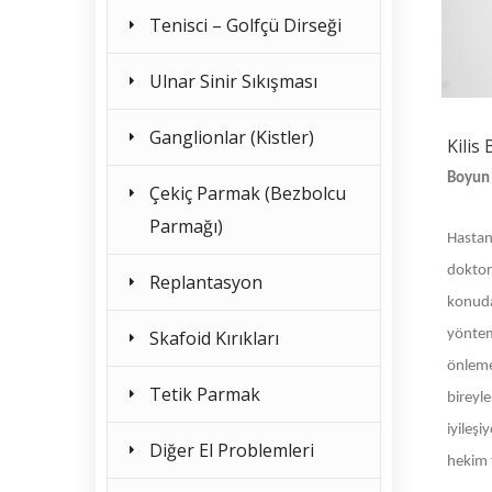
Tenisci – Golfçü Dirseği
Ulnar Sinir Sıkışması
Ganglionlar (Kistler)
Kilis
Boyun 
Çekiç Parmak (Bezbolcu
Parmağı)
Hastan
doktor
Replantasyon
konuda 
Skafoid Kırıkları
yönteml
önleme
Tetik Parmak
bireyle
iyileş
Diğer El Problemleri
hekim 