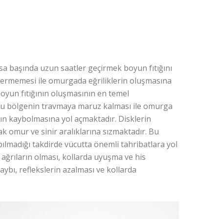
asa başında uzun saatler geçirmek boyun fıtığını
 vermemesi ile omurgada eğriliklerin oluşmasına
oyun fıtığının oluşmasının en temel
 bu bölgenin travmaya maruz kalması ile omurga
nın kaybolmasına yol açmaktadır. Disklerin
ak omur ve sinir aralıklarına sızmaktadır. Bu
yapılmadığı takdirde vücutta önemli tahribatlara yol
a ağrıların olması, kollarda uyuşma ve his
ybı, reflekslerin azalması ve kollarda