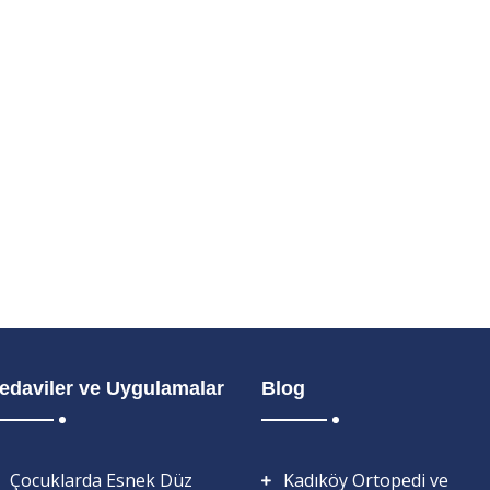
edaviler ve Uygulamalar
Blog
Çocuklarda Esnek Düz
Kadıköy Ortopedi ve