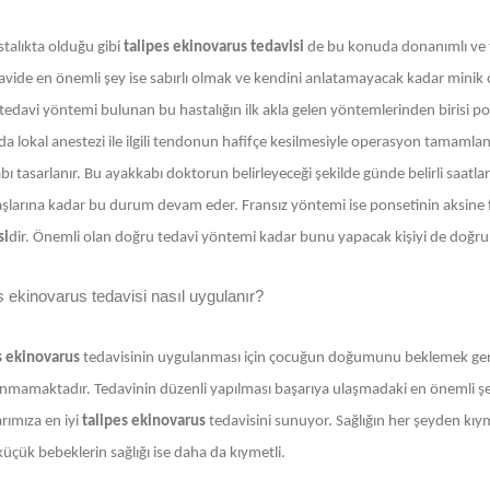
stalıkta olduğu gibi
talipes ekinovarus tedavisi
de bu konuda donanımlı ve t
avide en önemli şey ise sabırlı olmak ve kendini anlatamayacak kadar minik ol
tedavi yöntemi bulunan bu hastalığın ilk akla gelen yöntemlerinden birisi po
 lokal anestezi ile ilgili tendonun hafifçe kesilmesiyle operasyon tamamlanır
ı tasarlanır. Bu ayakkabı doktorun belirleyeceği şekilde günde belirli saatla
aşlarına kadar bu durum devam eder. Fransız yöntemi ise ponsetinin aksine 
si
dir. Önemli olan doğru tedavi yöntemi kadar bunu yapacak kişiyi de doğru
s ekinovarus tedavisi nasıl uygulanır?
s ekinovarus
tedavisinin uygulanması için çocuğun doğumunu beklemek ger
nmamaktadır. Tedavinin düzenli yapılması başarıya ulaşmadaki en önemli ş
rımıza en iyi
talipes ekinovarus
tedavisini sunuyor. Sağlığın her şeyden kıy
üçük bebeklerin sağlığı ise daha da kıymetli.