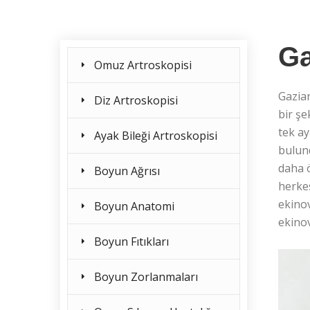
Ga
Omuz Artroskopisi
Gazia
Diz Artroskopisi
bir şe
tek ay
Ayak Bileği Artroskopisi
bulun
daha ö
Boyun Ağrısı
herkes
ekinov
Boyun Anatomi
ekinov
Boyun Fıtıkları
Boyun Zorlanmaları