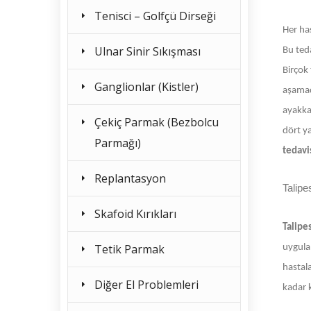
Tenisci – Golfçü Dirseği
Her ha
Ulnar Sinir Sıkışması
Bu ted
Birçok 
Ganglionlar (Kistler)
aşamada
ayakkab
Çekiç Parmak (Bezbolcu
dört y
Parmağı)
tedavi
Replantasyon
Talipe
Skafoid Kırıkları
Talipe
Tetik Parmak
uygula
hastala
Diğer El Problemleri
kadar k