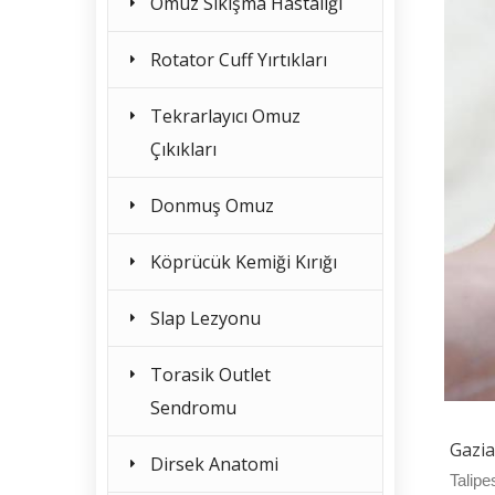
Omuz Sıkışma Hastalığı
Rotator Cuff Yırtıkları
Tekrarlayıcı Omuz
Çıkıkları
Donmuş Omuz
Köprücük Kemiği Kırığı
Slap Lezyonu
Torasik Outlet
Sendromu
Gazia
Dirsek Anatomi
Talipe