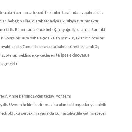
ecrübeli uzman ortopedi hekimleri tarafından yapılmalıdır.
an bebeğin ailesi olarak tedaviye sıkı sıkıya tutunmaktır.
nsetidir. Bu metodla önce bebeğin ayağı alçıya alınır. Sonraki
. Sonra bir süre daha alçıda kalan minik ayaklar için özel bir
r ayakta kalır. Zamanla ise ayakta kalma süresi azalarak üç
fizyoterapi şeklinde gerçekleşen
talipes ekinovarus
 seçmektir.
ekir. Anne karnındayken tedavi yöntemi
eydir. Uzman hekim kadromuz bu alandaki başarılarıyla minik
metli olduğu gerçeğinin yanında bu hastalığı dile getirmeyecek