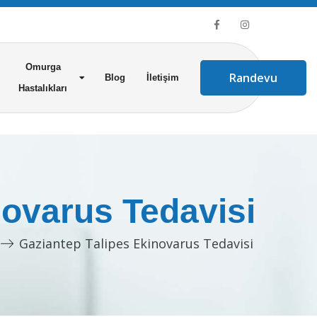
Omurga
Randevu
Blog
İletişim
Hastalıkları
novarus Tedavisi
Gaziantep Talipes Ekinovarus Tedavisi