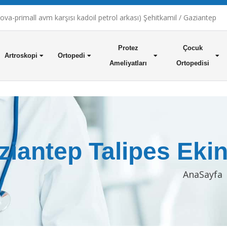
a-primall avm karşısı kadoil petrol arkası) Şehitkamil / Gaziantep
Protez
Çocuk
Artroskopi
Ortopedi
Ameliyatları
Ortopedisi
ziantep Talipes Eki
AnaSayfa