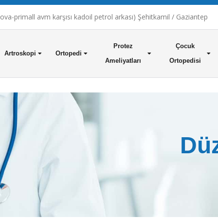
a-primall avm karşısı kadoil petrol arkası) Şehitkamil / Gaziantep
Protez
Çocuk
Artroskopi
Ortopedi
Ameliyatları
Ortopedisi
Düz