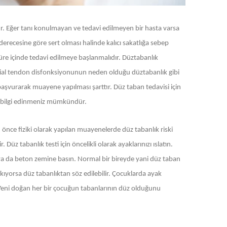
r. Eğer tanı konulmayan ve tedavi edilmeyen bir hasta varsa
derecesine göre sert olması halinde kalıcı sakatlığa sebep
üre içinde tedavi edilmeye başlanmalıdır. Düztabanlık
tibial tendon disfonksiyonunun neden olduğu düztabanlık gibi
başvurarak muayene yapılması şarttır. Düz taban tedavisi için
iş bilgi edinmeniz mümkündür.
 önce fiziki olarak yapılan muayenelerde düz tabanlık riski
 Düz tabanlık testi için öncelikli olarak ayaklarınızı ıslatın.
t ya da beton zemine basın. Normal bir bireyde yani düz taban
kıyorsa düz tabanlıktan söz edilebilir. Çocuklarda ayak
 Yeni doğan her bir çocuğun tabanlarının düz olduğunu