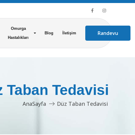
Omurga
Randevu
Blog
İletişim
Hastalıkları
 Taban Tedavisi
AnaSayfa
Düz Taban Tedavisi