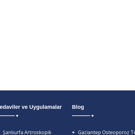
edaviler ve Uygulamalar
Blog
Şanlıurfa Artroskopik
Gaziantep Osteoporoz Te