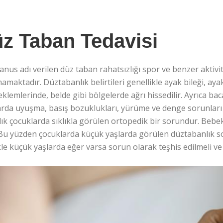
z Taban Tedavisi
anus adı verilen düz taban rahatsızlığı spor ve benzer aktiv
amaktadır. Düztabanlık belirtileri genellikle ayak bileği, aya
eklemlerinde, belde gibi bölgelerde ağrı hissedilir. Ayrıca baca
rda uyuşma, basış bozuklukları, yürüme ve denge sorunları gi
lık çocuklarda sıklıkla görülen ortopedik bir sorundur. Be
. Bu yüzden çocuklarda küçük yaşlarda görülen düztabanlık
kle küçük yaşlarda eğer varsa sorun olarak teşhis edilmeli ve