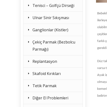
Tenisci – Golfçü Dirseği
Bebekl
Ulnar Sinir Sıkışması
ilerley
olabil
Ganglionlar (Kistler)
çeşitl
Çekiç Parmak (Bezbolcu
farklı
gerekl
Parmağı)
Replantasyon
Düz tab
varsa t
Skafoid Kırıkları
Ayak i
olmayan
Tetik Parmak
kemeri
belirtm
Diğer El Problemleri