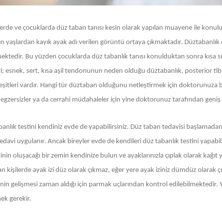
erde ve çocuklarda düz taban tanısı kesin olarak yapılan muayene ile konulu
en yaşlardan kayık ayak adı verilen görüntü ortaya çıkmaktadır. Düztabanlık 
mektedir. Bu yüzden çocuklarda düz tabanlık tanısı konulduktan sonra kısa s
eri; esnek, sert, kısa aşil tendonunun neden olduğu düztabanlık, posterior 
 çeşitleri vardır. Hangi tür düztaban olduğunu netleştirmek için doktorunuza 
i egzersizler ya da cerrahi müdahaleler için yine doktorunuz tarafından gen
anlık testini kendiniz evde de yapabilirsiniz. Düz taban tedavisi başlamadan
edavi uygulanır. Ancak bireyler evde de kendileri düz tabanlık testini yapabilir.
zinin oluşacağı bir zemin kendinize bulun ve ayaklarınızla çıplak olarak kağı
 kişilerde ayak izi düz olarak çıkmaz, eğer yere ayak iziniz dümdüz olarak çı
nin gelişmesi zaman aldığı için parmak uçlarından kontrol edilebilmektedir.
ek gerekir.