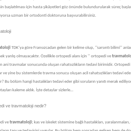
in başlatılması için hasta şikâyetleri göz önünde bulundurularak süreç başlatılı
yorsa uzman bir ortodonti doktoruna başvurabilirsiniz.
toloji
toloji
TDK’ya göre Fransızcadan gelen bir kelime olup, ‘’sarsıntı bilimi’’ anlam
k yanlış olmayacaktır. Özellikle ortopedi alanı için ‘’ ortopedi ve
travmatolo
 ani travmalar sonucunda oluşan rahatsızlıkların tedavi birimidir. Ortopedi g
ar ve yine bu sistemlerde travma sonucu oluşan acil rahatsızlıkları tedavi e
ir? Bu bölüm hangi hastalıkları tedavi eder gibi soruların yanıtı merak ediliyor
ayları kaleme aldık. İşte detaylar sizlerle…
di ve travmatoloji nedir?
di ve
travmatoloji
; kas ve iskelet sistemine bağlı hastalıkları, yaralanmalar
kların tanı ve tedavisini uygular. Bu bölüm hem sonradan gelişen hem de doğuş