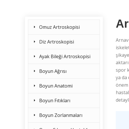
Ar
Omuz Artroskopisi
Arnav
Diz Artroskopisi
iskele
şikaye
Ayak Bileği Artroskopisi
aktarı
spor k
Boyun Ağrısı
ya da
önem t
Boyun Anatomi
hastal
detayl
Boyun Fıtıkları
Boyun Zorlanmaları