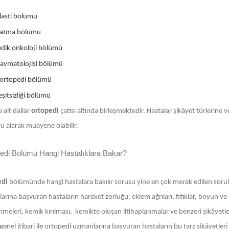
lasti bölümü
zatma bölümü
dik onkoloji bölümü
ravmatolojisi bölümü
ortopedi bölümü
şitsizliği bölümü
 alt dallar
ortopedi
çatısı altında birleşmektedir. Hastalar şikâyet türlerine
u alarak muayene olabilir.
edi Bölümü Hangi Hastalıklara Bakar?
edi
bölümünde hangi hastalara bakılır sorusu yine en çok merak edilen sorula
rına başvuran hastaların hareket zorluğu, eklem ağrıları, fıtıklar, boyun ve
nmeleri, kemik kırılması, kemikte oluşan iltihaplanmalar ve benzeri şikâyetleri
enel itibari ile ortopedi uzmanlarına başvuran hastaların bu tarz şikâyetleri 