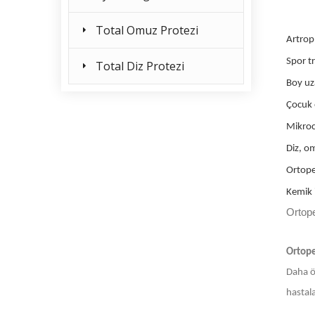
Total Omuz Protezi
Artropl
Spor tr
Total Diz Protezi
Boy uza
Çocuk 
Mikroc
Diz, om
Ortope
Kemik i
Ortop
Ortope
Daha ön
hastala