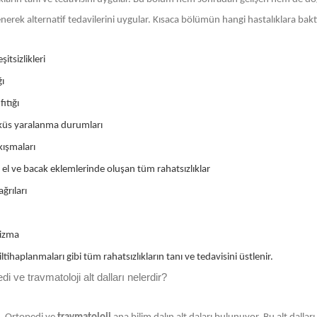
ilenerek alternatif tedavilerini uygular. Kısaca bölümün hangi hastalıklara bak
şitsizlikleri
ğı
ıtığı
üs yaralanma durumları
ıkışmaları
 el ve bacak eklemlerinde oluşan tüm rahatsızlıklar
ğrıları
izma
ltihaplanmaları gibi tüm rahatsızlıkların tanı ve tedavisini üstlenir.
di ve travmatoloji alt dalları nelerdir?