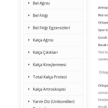
Bel Ağrısı
Artrop
Bel Fıtığı
Boy u
Ortope
Bel Fıtığı Egzersizleri
Spor t
Çocuk 
Kalça Ağrısı
Bacak e
Kalça Çıkıkları
Tüm bu
randev
Kalça Kireçlenmesi
Ortop
Total Kalça Protezi
Ortop
Kalça Artroskopisi
uzmanla
kireçle
Yarım Diz (Unikondiler)
Ancak g