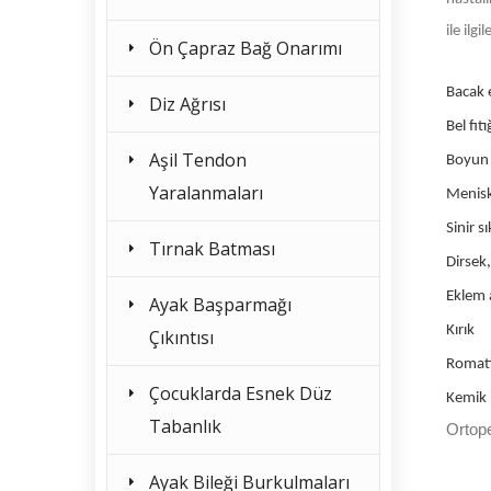
ile ilg
Ön Çapraz Bağ Onarımı
Bacak e
Diz Ağrısı
Bel fıtı
Aşil Tendon
Boyun f
Yaralanmaları
Menisk
Sinir s
Tırnak Batması
Dirsek,
Eklem a
Ayak Başparmağı
Kırık
Çıkıntısı
Romat
Çocuklarda Esnek Düz
Kemik i
Tabanlık
Ortope
Ayak Bileği Burkulmaları