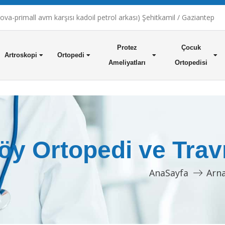
a-primall avm karşısı kadoil petrol arkası) Şehitkamil / Gaziantep
Protez
Çocuk
Artroskopi
Ortopedi
Ameliyatları
Ortopedisi
öy Ortopedi ve Trav
AnaSayfa
Arn