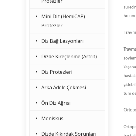
Protezler
sürecin
Mini Diz (HemiCAP)
bulunu
Protezler
Travma
Diz Bağ Lezyonları
Travma
Dizde Kireçlenme (Artrit)
söyleme
Yaşanan
Diz Protezleri
hastal
gidebil
Arka Adele Çekmesi
tüm det
Ön Diz Ağrısı
Ortope
Menisküs
Ortope
Dizde Kıkırdak Sorunları
hastalı