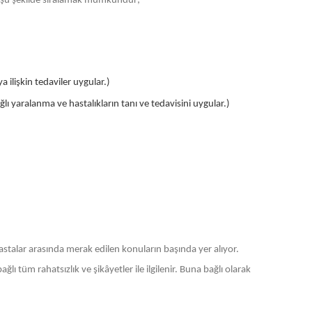
arı şu şekilde sıralamak mümkündür;
a ilişkin tedaviler uygular.)
ı yaralanma ve hastalıkların tanı ve tedavisini uygular.)
astalar arasında merak edilen konuların başında yer alıyor.
lı tüm rahatsızlık ve şikâyetler ile ilgilenir. Buna bağlı olarak