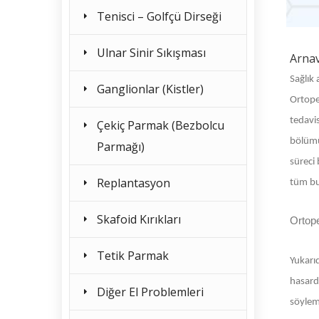
Tenisci – Golfçü Dirseği
Ulnar Sinir Sıkışması
Arnav
Sağlık 
Ganglionlar (Kistler)
Ortoped
tedavis
Çekiç Parmak (Bezbolcu
bölümü
Parmağı)
süreci 
Replantasyon
tüm bu 
Skafoid Kırıkları
Ortop
Tetik Parmak
Yukarıd
hasard
Diğer El Problemleri
söylem