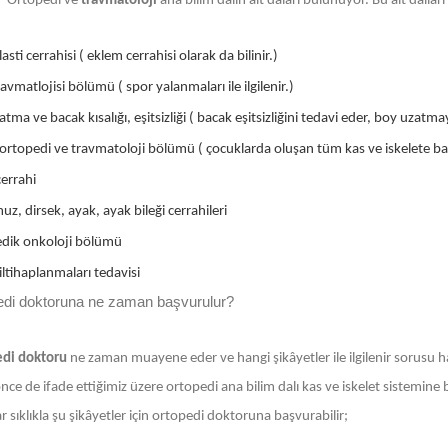
Ortopedi ve
travmatoloji
ana bilim dalın alt daları bulunuyor. Bu alt dall
asti cerrahisi ( eklem cerrahisi olarak da bilinir.)
avmatlojisi bölümü ( spor yalanmaları ile ilgilenir.)
tma ve bacak kısalığı, eşitsizliği ( bacak eşitsizliğini tedavi eder, boy uzatmay
ortopedi ve travmatoloji bölümü ( çocuklarda oluşan tüm kas ve iskelete bağl
errahi
uz, dirsek, ayak, ayak bileği cerrahileri
dik onkoloji bölümü
ltihaplanmaları tedavisi
edi doktoruna ne zaman başvurulur?
di doktoru
ne zaman muayene eder ve hangi şikâyetler ile ilgilenir sorusu h
ce de ifade ettiğimiz üzere ortopedi ana bilim dalı kas ve iskelet sistemine bağ
r sıklıkla şu şikâyetler için ortopedi doktoruna başvurabilir;