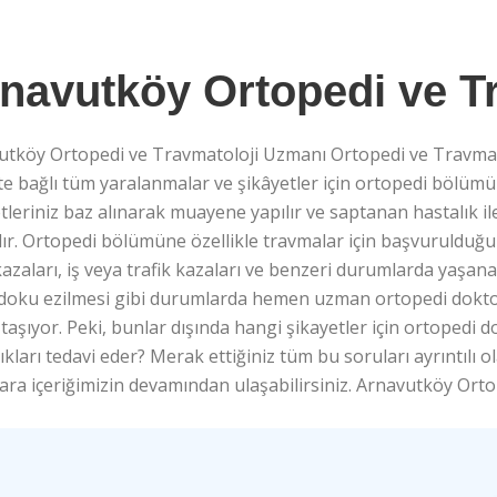
navutköy Ortopedi ve T
utköy Ortopedi ve Travmatoloji Uzmanı Ortopedi ve Travmat
te bağlı tüm yaralanmalar ve şikâyetler için ortopedi bölü
tleriniz baz alınarak muayene yapılır ve saptanan hastalık il
lır. Ortopedi bölümüne özellikle travmalar için başvurulduğ
azaları, iş veya trafik kazaları ve benzeri durumlarda yaşana
 doku ezilmesi gibi durumlarda hemen uzman ortopedi doktor
aşıyor. Peki, bunlar dışında hangi şikayetler için ortoped
ıkları tedavi eder? Merak ettiğiniz tüm bu soruları ayrıntılı ol
ara içeriğimizin devamından ulaşabilirsiniz. Arnavutköy Or