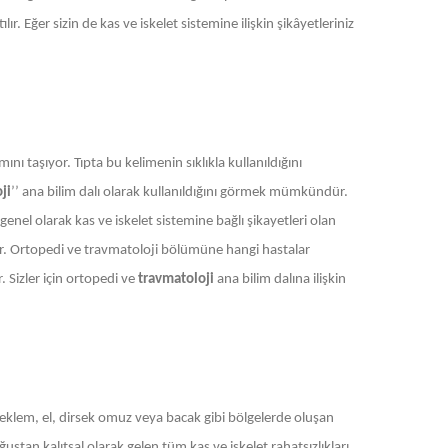
r. Eğer sizin de kas ve iskelet sistemine ilişkin şikâyetleriniz
ını taşıyor. Tıpta bu kelimenin sıklıkla kullanıldığını
ji
’’ ana bilim dalı olarak kullanıldığını görmek mümkündür.
enel olarak kas ve iskelet sistemine bağlı şikayetleri olan
der. Ortopedi ve travmatoloji bölümüne hangi hastalar
. Sizler için ortopedi ve
travmatoloji
ana bilim dalına ilişkin
ı, eklem, el, dirsek omuz veya bacak gibi bölgelerde oluşan
tan kalıtsal olarak gelen tüm kas ve iskelet rahatsızlıkları