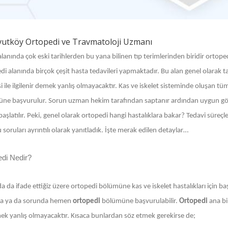
utköy Ortopedi ve Travmatoloji Uzmanı
alanında çok eski tarihlerden bu yana bilinen tıp terimlerinden biridir ortope
i alanında birçok çeşit hasta tedavileri yapmaktadır. Bu alan genel olarak ta
i ile ilgilenir demek yanlış olmayacaktır. Kas ve iskelet sisteminde oluşan tüm h
ne başvurulur. Sorun uzman hekim tarafından saptanır ardından uygun görül
başlatılır. Peki, genel olarak ortopedi hangi hastalıklara bakar? Tedavi süreçle
soruları ayrıntılı olarak yanıtladık. İşte merak edilen detaylar…
edi Nedir?
a da ifade ettiğiz üzere ortopedi bölümüne kas ve iskelet hastalıkları için 
a ya da sorunda hemen
ortopedi
bölümüne başvurulabilir.
Ortopedi
ana bi
ek yanlış olmayacaktır. Kısaca bunlardan söz etmek gerekirse de;