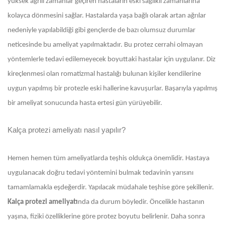
yüksek ağrılı zamanlar geçiren hastaların eski sağlıklı zamanlarına
kolayca dönmesini sağlar. Hastalarda yaşa bağlı olarak artan ağrılar
nedeniyle yapılabildiği gibi gençlerde de bazı olumsuz durumlar
neticesinde bu ameliyat yapılmaktadır. Bu protez cerrahi olmayan
yöntemlerle tedavi edilemeyecek boyuttaki hastalar için uygulanır. Diz
kireçlenmesi olan romatizmal hastalığı bulunan kişiler kendilerine
uygun yapılmış bir protezle eski hallerine kavuşurlar. Başarıyla yapılmış
bir ameliyat sonucunda hasta ertesi gün yürüyebilir.
Kalça protezi ameliyatı nasıl yapılır?
Hemen hemen tüm ameliyatlarda teşhis oldukça önemlidir. Hastaya
uygulanacak doğru tedavi yöntemini bulmak tedavinin yarısını
tamamlamakla eşdeğerdir. Yapılacak müdahale teşhise göre şekillenir.
Kalça protezi ameliyatı
nda da durum böyledir. Öncelikle hastanın
yaşına, fiziki özelliklerine göre protez boyutu belirlenir. Daha sonra