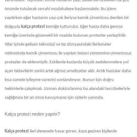
verilmelidir. Teşhisten sonra hastanın yaşı, bedensel özellikleri de göz
önünde tutularak cerrahi müdahaleye başlanmalıdır. Bu işlem
yapılırken eğer hastanın yaşı çok ileriyse kemik çimentosu denilen bir
dolguyla
kalça protezi
kemiğe tutturulur. Eğer hasta daha gençse
kemiğe üzerinde gözenekli bir madde bulunan protezler yerleştirilir.
Yıllar içinde gelişen teknoloji ve tıp dünyasındaki ilerlemeler
neticesinde kemik çimentosu ile yapılan tedavi yöntemine çimentosuz
protezler de eklenmiştir. Eskilerde kaslarda büyük zedelenmelere yol
açan tedavilerin yerini artık ağrısız ameliyatlar aldı. Artık hastalar daha
kısa sürede iyileşme sürecini sonlandırıyor. Bunun için doğru
hekimlerle çalışılmalı. Uzman doktorlarımız bu alandaki tecrübeleriyle
sağlığınıza bir an önce kavuşmanız için sizlerin yanında.
Kalça protezi neden yapılır?
Kalça protezi
ileri derecede hasar gören, kaza geçiren kişilerde