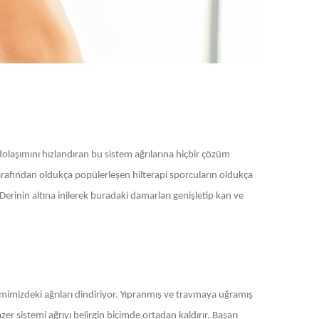
olaşımını hızlandıran bu sistem ağrılarına hiçbir çözüm
tarafından oldukça popülerleşen hilterapi sporcuların oldukça
erinin altına inilerek buradaki damarları genişletip kan ve
emimizdeki ağrıları dindiriyor. Yıpranmış ve travmaya uğramış
er sistemi ağrıyı belirgin biçimde ortadan kaldırır. Başarı