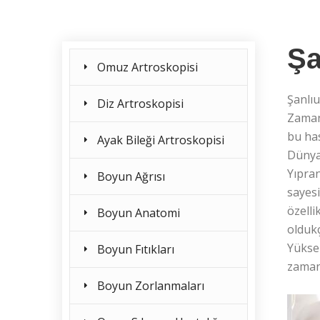
Şa
Omuz Artroskopisi
Şanlıu
Diz Artroskopisi
Zamanl
bu has
Ayak Bileği Artroskopisi
Dünyad
Yıpran
Boyun Ağrısı
sayesi
özelli
Boyun Anatomi
oldukç
Yüksek
Boyun Fıtıkları
zaman
Boyun Zorlanmaları