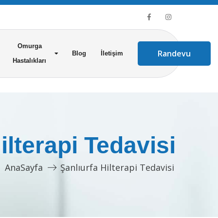
Omurga
Randevu
Blog
İletişim
Hastalıkları
ilterapi Tedavisi
AnaSayfa
Şanlıurfa Hilterapi Tedavisi