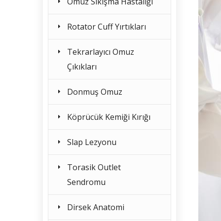
Omuz Sıkışma Hastalığı
Rotator Cuff Yırtıkları
Tekrarlayıcı Omuz
Çıkıkları
Donmuş Omuz
Köprücük Kemiği Kırığı
Slap Lezyonu
Torasik Outlet
Sendromu
Dirsek Anatomi