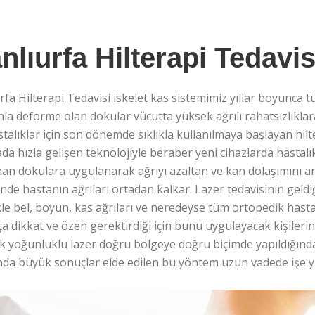
nlıurfa Hilterapi Tedavis
rfa Hilterapi Tedavisi iskelet kas sistemimiz yıllar boyunca t
a deforme olan dokular vücutta yüksek ağrılı rahatsızlıklara
talıklar için son dönemde sıklıkla kullanılmaya başlayan hilt
a hızla gelişen teknolojiyle beraber yeni cihazlarda hastalı
an dokulara uygulanarak ağrıyı azaltan ve kan dolaşımını ar
nde hastanın ağrıları ortadan kalkar. Lazer tedavisinin geld
kle bel, boyun, kas ağrıları ve neredeyse tüm ortopedik hasta
a dikkat ve özen gerektirdiği için bunu uygulayacak kişileri
 yoğunluklu lazer doğru bölgeye doğru biçimde yapıldığında
da büyük sonuçlar elde edilen bu yöntem uzun vadede işe yar