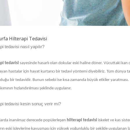
urfa Hilterapi Tedavisi
api tedavisi nasıl yapılır?
api tedavisi
sayesinde hasarlı olan dokular eski haline döner. Vücuttaki kan d
yan hastalar için hayat kurtarıcı bir tedavi yöntemi diyebiliriz. Tüm dünya 
duğu bir tedavidir. Bunun sebebi ise kısa zamanda büyük etkiler yaratması. D
kımının hızlandırılması şeklinde uygulanır.
api tedavisi kesin sonuç verir mi?
llarda inanılmaz derecede popülerleşen
hilterapi tedavisi
iskelet ve kas sist
ın eski işlevlerine kavuşması için yüksek yoğunluklu bir şekilde uygulanan laz