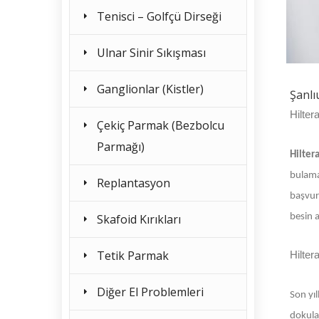
Tenisci – Golfçü Dirseği
Ulnar Sinir Sıkışması
Ganglionlar (Kistler)
Şanlı
Hilter
Çekiç Parmak (Bezbolcu
Parmağı)
Hilter
bulama
Replantasyon
başvur
Skafoid Kırıkları
besin a
Tetik Parmak
Hilter
Diğer El Problemleri
Son yı
dokular