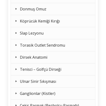
Donmuş Omuz
Köprücük Kemiği Kırığı
Slap Lezyonu
Torasik Outlet Sendromu
Dirsek Anatomi
Tenisci – Golfçü Dirseği
Ulnar Sinir Sıkışması
Ganglionlar (Kistler)
Çekiç Parmak (Bezbolcu Parmağı)