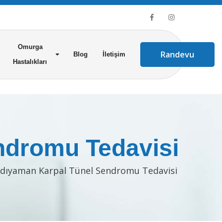
Omurga
Randevu
Blog
İletişim
Hastalıkları
ndromu Tedavisi
dıyaman Karpal Tünel Sendromu Tedavisi