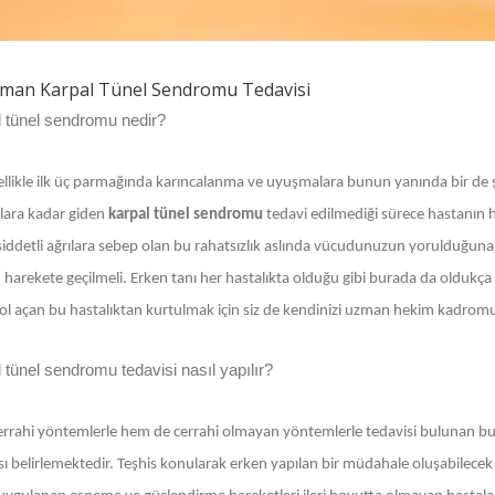
aman Karpal Tünel Sendromu Tedavisi
 tünel sendromu nedir?
zellikle ilk üç parmağında karıncalanma ve uyuşmalara bunun yanında bir de ş
ara kadar giden
karpal tünel sendromu
tedavi edilmediği sürece hastanın 
iddetli ağrılara sebep olan bu rahatsızlık aslında vücudunuzun yorulduğuna işa
harekete geçilmeli. Erken tanı her hastalıkta olduğu gibi burada da oldukça 
yol açan bu hastalıktan kurtulmak için siz de kendinizi uzman hekim kadromuz
 tünel sendromu tedavisi nasıl yapılır?
rrahi yöntemlerle hem de cerrahi olmayan yöntemlerle tedavisi bulunan bu h
ı belirlemektedir. Teşhis konularak erken yapılan bir müdahale oluşabilece