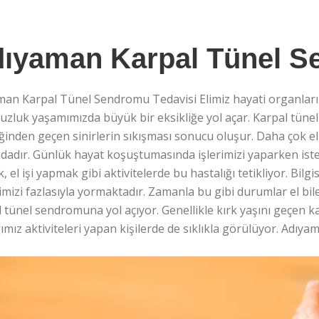
ıyaman Karpal Tünel S
man Karpal Tünel Sendromu Tedavisi Elimiz hayati organları
zluk yaşamımızda büyük bir eksikliğe yol açar. Karpal tünel 
eğinden geçen sinirlerin sıkışması sonucu oluşur. Daha çok 
dadır. Günlük hayat koşuştumasında işlerimizi yaparken istem
, el işi yapmak gibi aktivitelerde bu hastalığı tetikliyor. Bi
limizi fazlasıyla yormaktadır. Zamanla bu gibi durumlar el 
 tünel sendromuna yol açıyor. Genellikle kırk yaşını geçen k
ımız aktiviteleri yapan kişilerde de sıklıkla görülüyor. Adı