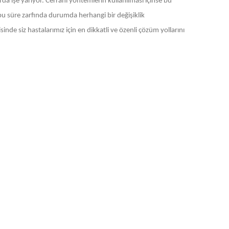
a işe yarıyor. Cerrahi yöntemlerin kullanılması içinse bu
r bu süre zarfında durumda herhangi bir değişiklik
sinde siz hastalarımız için en dikkatli ve özenli çözüm yollarını