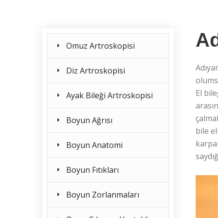
Ad
Omuz Artroskopisi
Adıya
Diz Artroskopisi
olumsu
El bil
Ayak Bileği Artroskopisi
arasın
çalmak
Boyun Ağrısı
bile e
karpal
Boyun Anatomi
saydığ
Boyun Fıtıkları
Boyun Zorlanmaları