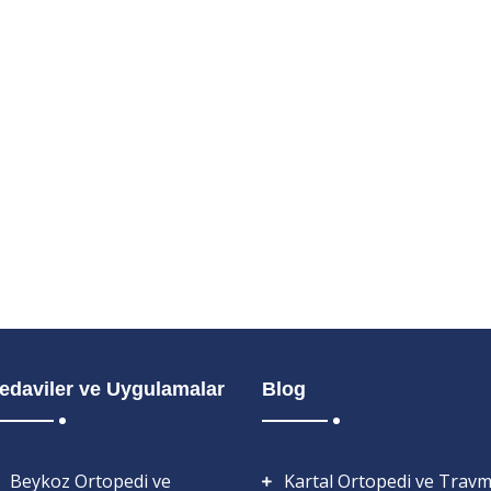
edaviler ve Uygulamalar
Blog
Beykoz Ortopedi ve
Kartal Ortopedi ve Travm