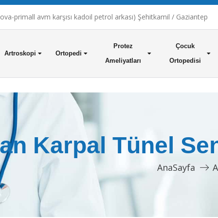
a-primall avm karşısı kadoil petrol arkası) Şehitkamil / Gaziantep
Protez
Çocuk
Artroskopi
Ortopedi
Ameliyatları
Ortopedisi
an Karpal Tünel Se
AnaSayfa
A