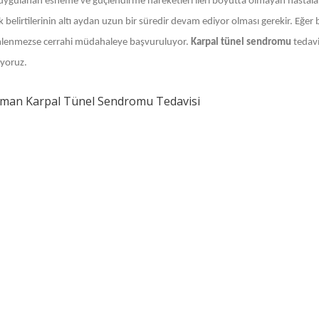
 uygulanan esneme ve güçlendirme hareketleri ileri boyutta olmayan hastalard
k belirtilerinin altı aydan uzun bir süredir devam ediyor olması gerekir. Eğe
lenmezse cerrahi müdahaleye başvuruluyor.
Karpal tünel sendromu
tedavi
yoruz.
aman Karpal Tünel Sendromu Tedavisi