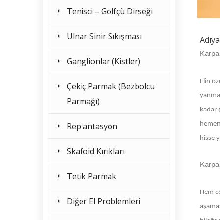
Tenisci – Golfçü Dirseği
Ulnar Sinir Sıkışması
Adıy
Karpal
Ganglionlar (Kistler)
Elin ö
Çekiç Parmak (Bezbolcu
yanmal
Parmağı)
kadar ş
hemen 
Replantasyon
hisse 
Skafoid Kırıkları
Karpal
Tetik Parmak
Hem ce
Diğer El Problemleri
aşamas